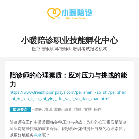
Skip
to
content
小暖陪诊职业技能孵化中心
医疗陪诊顾问/陪诊师培训考试报名机构
陪诊师的心理素质：应对压力与挑战的能
力
https://www.freeshippingdays.com/pei_zhen_kao_shi/pei_zhen_
shi_de_xin_li_su_zhi_ying_dui_ya_li_yu_tiao_zhan.html
知识要点
>
体验
,
培训
,
就医
,
患者
,
情绪
,
支持
,
陪伴
陪诊师在工作中常常面临各种压力与挑战，良好的心理素质是陪诊
师应对这些挑战的重要保障。陪诊师应如何提升自身的心理素质，
以更好地服务
患者
呢？