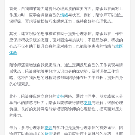
首先，自我调节能力是提升心理素质的重要方面。陪诊师在面对工
作压力时，应学会调整自己的
情绪
与状态。例如，陪诊师可以通过
深呼吸、冥想等放松技巧来缓解压力，保持良好的心理状态。
其次，建立积极的思维模式有助于提升心理素质。陪诊师在工作中
应保持积极乐观的态度，面对困难与挑战时，不轻易放弃。积极的
心态不仅有助于提升自身的应对能力，也能影响患者的情绪与
就医
体验
。
陪诊师还需增强自我反思能力。通过定期反思自己的工作表现与情
感状态，陪诊师能够更好地认识自身的优劣势，及时调整工作策
略。这种自我反思的过程能够帮助陪诊师在压力中成长，提升自身
的心理素质。
此外，陪诊师应建立良好的
支持
网络。通过与同事、朋友或家人分
享自己的情感与压力，陪诊师能够获得情感
支持
与理解，缓解心理
负担。良好的支持网络能够增强陪诊师的心理韧性，提高面对压力
的能力。
最后，参与心理素质
培训
与学习也是提升心理素质的有效途径。陪
诊师可以参加相关的
培训
课程，学习应对压力与挑战的技巧，从而