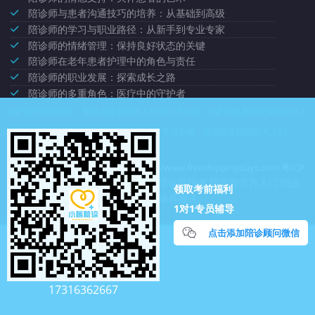
陪诊师与患者沟通技巧的培养：从基础到高级
陪诊师的学习与职业路径：从新手到专业专家
陪诊师的情绪管理：保持良好状态的关键
陪诊师在老年患者护理中的角色与责任
陪诊师的职业发展：探索成长之路
陪诊师的多重角色：医疗中的守护者
拉萨陪护官网报考
青海省健康助理人社部证书价格
石家庄健康助理资格证收入
淄博陪诊顾问机构费用
佛山陪诊员平台价格
兰州陪诊顾问官方入口
深圳市龙岗区绿集社商贸中心
https://www.freeshippingdays.com
粤ICP
陪诊考试报名
陪诊师报考
陪诊师官方入口
陪诊
备2020086905号-19
领取考前福利
师平台
陪诊师服务
1对1专员辅导
点击添加陪诊顾问微信
17316362667