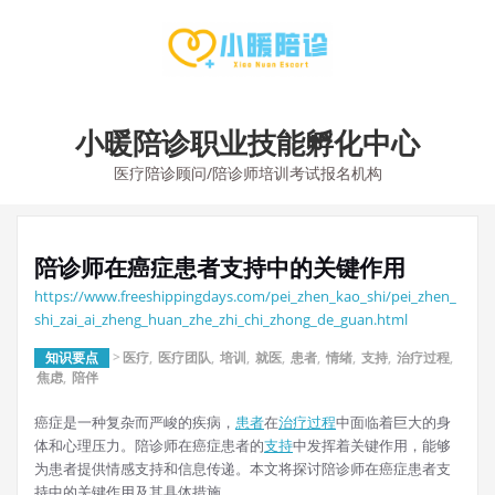
Skip
to
content
小暖陪诊职业技能孵化中心
医疗陪诊顾问/陪诊师培训考试报名机构
陪诊师在癌症患者支持中的关键作用
https://www.freeshippingdays.com/pei_zhen_kao_shi/pei_zhen_
shi_zai_ai_zheng_huan_zhe_zhi_chi_zhong_de_guan.html
知识要点
>
医疗
,
医疗团队
,
培训
,
就医
,
患者
,
情绪
,
支持
,
治疗过程
,
焦虑
,
陪伴
癌症是一种复杂而严峻的疾病，
患者
在
治疗过程
中面临着巨大的身
体和心理压力。陪诊师在癌症患者的
支持
中发挥着关键作用，能够
为患者提供情感支持和信息传递。本文将探讨陪诊师在癌症患者支
持中的关键作用及其具体措施。