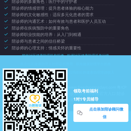
陪诊师的多重角色：医疗中的守护者
陪诊师的情感管理：提升患者体验的核心能力
陪诊师的文化敏感性：适应多元化患者的需求
陪诊师的沟通艺术：如何有效与患者和医护人员互动
陪诊师在疾病预防中的重要角色
陪诊师职业技能的培养：从入门到精通
陪诊师与患者之间的信任桥梁
陪诊师的心理支持：情感关怀的重要性
鹤岗社区健康助理机构报考
株洲社区健康助理派单行情
南京社区健康助理人社部证书费用
琼海健康助理平台价格
江苏省陪诊顾问资格证书单价
克拉玛依社群健康助理培训收入
深圳市龙岗区绿集社商贸中心
https://www.freeshippingdays.com
粤ICP
领取考前福利
陪诊考试报名
陪诊师报考
陪诊师官方入口
陪诊
备2020086905号-19
1对1专员辅导
师平台
陪诊师服务
点击添加陪诊顾问微
信