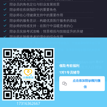
陪诊员的角色定位与职业发展前景
陪诊师在疾病预防中的重要角色
陪诊师在心理健康支持中的重要作用
陪诊师的服务意识：构建优质医疗服务的基础
陪诊师的情感支持：在医疗中温暖患者的心
陪诊员实操考试攻略：情景模拟与技能提升的关键
陪诊师在肿瘤患者护理中的综合作用
新乡陪诊员平台报考
青岛社群健康助理考核收入
宁波健康助理学校工资
大同陪护学校多少钱
渭南陪诊员资格证行情
天津医学陪诊顾问机构价格
深圳市龙岗区绿集社商贸中心
https://www.freeshippingdays.com
粤ICP
领取考前福利
陪诊考试报名
陪诊师报考
陪诊师官方入口
陪诊
备2020086905号-19
1对1专员辅导
师平台
陪诊师服务
点击添加陪诊顾问微
信
17316362667