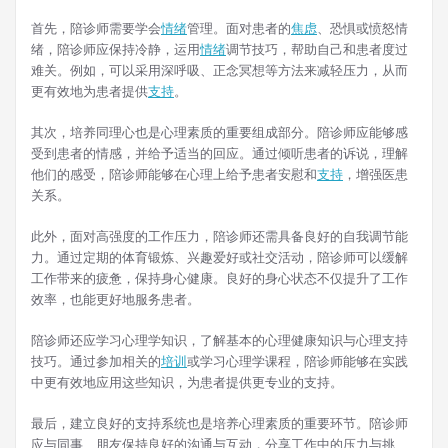
首先，陪诊师需要学会
情绪
管理。面对患者的
焦虑
、恐惧或愤怒情
绪，陪诊师应保持冷静，运用
情绪
调节技巧，帮助自己和患者度过
难关。例如，可以采用深呼吸、正念冥想等方法来减轻压力，从而
更有效地为患者提供
支持
。
其次，培养同理心也是心理素质的重要组成部分。陪诊师应能够感
受到患者的情感，并给予适当的回应。通过倾听患者的诉说，理解
他们的感受，陪诊师能够在心理上给予患者安慰和
支持
，增强医患
关系。
此外，面对高强度的工作压力，陪诊师还需具备良好的自我调节能
力。通过定期的体育锻炼、兴趣爱好或社交活动，陪诊师可以缓解
工作带来的疲惫，保持身心健康。良好的身心状态不仅提升了工作
效率，也能更好地服务患者。
陪诊师还应学习心理学知识，了解基本的心理健康知识与心理支持
技巧。通过参加相关的
培训
或学习心理学课程，陪诊师能够在实践
中更有效地应用这些知识，为患者提供更专业的支持。
最后，建立良好的支持系统也是培养心理素质的重要环节。陪诊师
应与同事、朋友保持良好的沟通与互动，分享工作中的压力与挑