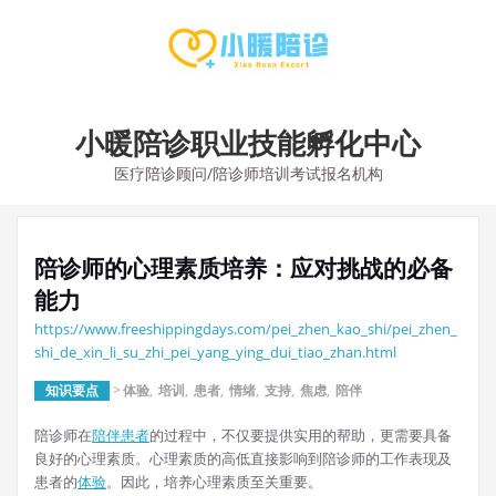
Skip
to
content
小暖陪诊职业技能孵化中心
医疗陪诊顾问/陪诊师培训考试报名机构
陪诊师的心理素质培养：应对挑战的必备
能力
https://www.freeshippingdays.com/pei_zhen_kao_shi/pei_zhen_
shi_de_xin_li_su_zhi_pei_yang_ying_dui_tiao_zhan.html
知识要点
>
体验
,
培训
,
患者
,
情绪
,
支持
,
焦虑
,
陪伴
陪诊师在
陪伴
患者
的过程中，不仅要提供实用的帮助，更需要具备
良好的心理素质。心理素质的高低直接影响到陪诊师的工作表现及
患者的
体验
。因此，培养心理素质至关重要。