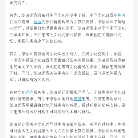
识与能力。
首先，陪诊师应具备对不同文化的基本了解。不同文化背景的
患者
在医疗需求、
就医
习惯和价值观等方面存在差异，陪诊师应了解这
些差异，以便更好地满足患者的需求。陪诊师应主动学习不同文化
的基本知识，关注患者的文化习俗和信仰，尊重他们的选择和习
惯，增强与患者之间的信任感。
其次，陪诊师需具备跨文化沟通的能力。在跨文化交流中，语言、
非语言沟通及文化背景等因素都会影响沟通效果。陪诊师应注意使
用简单明了的语言，避免使用带有文化偏见的术语，确保患者能够
理解。同时，陪诊师应关注患者的非语言反馈，及时调整沟通方
式，以确保有效的沟通。
在跨文化
医疗
服务中，陪诊师还需展现同理心。了解患者的文化背
景和情感需求，有助于陪诊师更好地
支持
患者。在与患者沟通时，
陪诊师应尽量设身处地理解患者的感受，通过积极的情感支持，帮
助患者应对医疗过程中可能遇到的困难和挑战。
陪诊师还应关注文化差异对患者决策的影响。在医疗过程中，患者
可能会因为文化背景的不同而在决策上存在差异。陪诊师应尊重患
者的决策，确保患者能够在充分知情的基础上做出选择。同时，陪