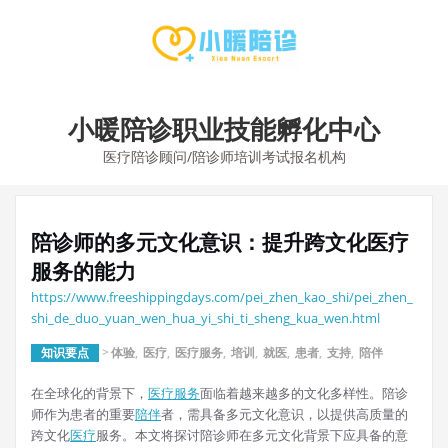
Skip
to
content
小暖陪诊职业技能孵化中心
医疗陪诊顾问/陪诊师培训考试报名机构
陪诊师的多元文化意识：提升跨文化医疗
服务的能力
https://www.freeshippingdays.com/pei_zhen_kao_shi/pei_zhen_
shi_de_duo_yuan_wen_hua_yi_shi_ti_sheng_kua_wen.html
知识要点
>
体验
,
医疗
,
医疗服务
,
培训
,
就医
,
患者
,
支持
,
陪伴
在全球化的背景下，
医疗服务
面临着越来越多的文化多样性。陪诊
师作为患者的重要
陪伴
者，需具备多元文化意识，以提供高质量的
跨文化
医疗
服务。本文将探讨陪诊师在多元文化背景下应具备的意