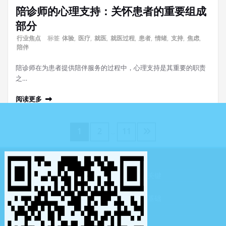
陪诊师的心理支持：关怀患者的重要组成
部分
行业焦点
标签
体验
,
医疗
,
就医
,
就医过程
,
患者
,
情绪
,
支持
,
焦虑
,
陪伴
陪诊师在为患者提供陪伴服务的过程中，心理支持是其重要的职责
之…
阅读更多
文
1
2
11
…
章
陪诊师的技能提升：终身学习的态度
分
陪诊师的时间管理技巧：提升工作效率的关键
陪诊师职业技能的培养：从入门到精通
页
陪诊师的服务意识：构建优质医疗服务的基础
陪诊师的职业发展：规划未来的关键路径
陪诊师的伦理责任：守护患者权益的使命