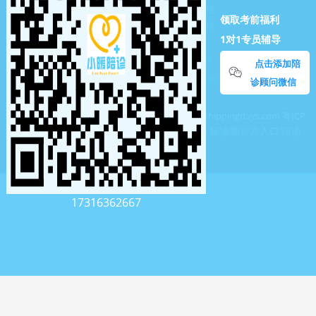
陪诊师的法律意识：保障患者权益的必要性
领取考前福利
陪诊师的职业形象：塑造专业形象的重要性
1对1专员辅导
陪诊员考试的理论知识要点
大连医疗陪诊顾问平台报名
银川陪诊顾问机构收入
山西省陪护证书报考
点击添加陪
岳阳陪护考试费用
河南省医疗陪诊顾问考核收入
河北省陪诊学校什么价格
诊顾问微信
深圳市龙岗区绿集社商贸中心
https://www.freeshippingdays.com
粤ICP
陪诊考试报名
陪诊师报考
陪诊师官方入口
陪诊
备2020086905号-19
师平台
陪诊师服务
17316362667