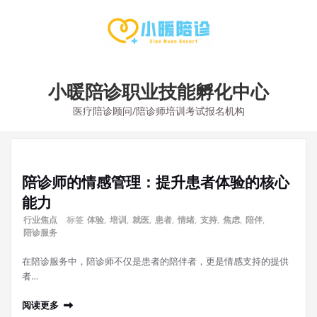
Skip
to
content
小暖陪诊职业技能孵化中心
医疗陪诊顾问/陪诊师培训考试报名机构
陪诊师的情感管理：提升患者体验的核心
能力
行业焦点
标签
体验
,
培训
,
就医
,
患者
,
情绪
,
支持
,
焦虑
,
陪伴
,
陪诊服务
在陪诊服务中，陪诊师不仅是患者的陪伴者，更是情感支持的提供
者…
阅读更多